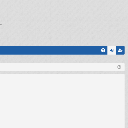
A
og
sc
Q
in
riv
iti