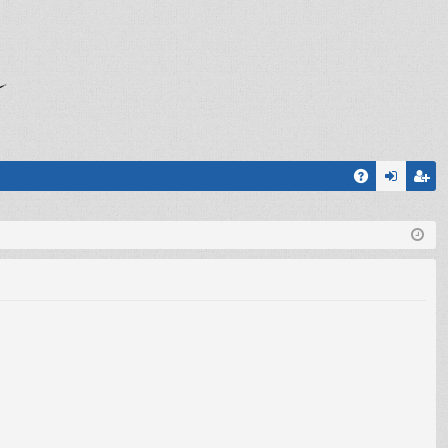
A
og
sc
Q
in
riv
iti