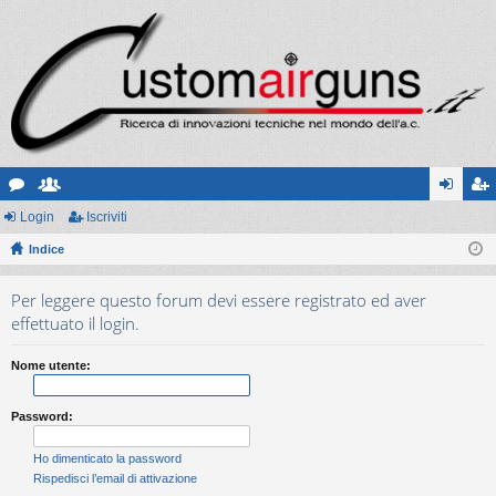
or
Login
sc
Iscriviti
og
sc
u
Indice
ritt
in
riv
m
i
iti
Per leggere questo forum devi essere registrato ed aver
effettuato il login.
Nome utente:
Password:
Ho dimenticato la password
Rispedisci l’email di attivazione